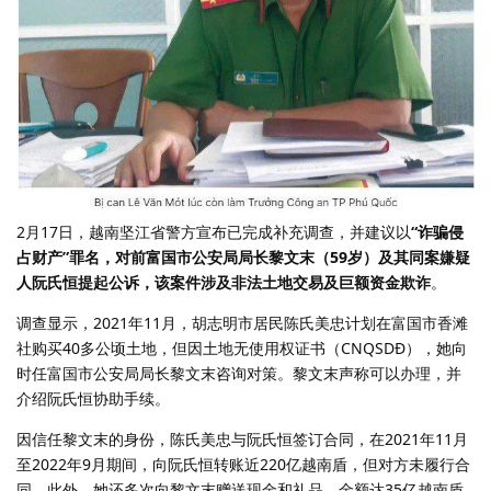
2月17日，越南坚江省警方宣布已完成补充调查，并建议以
“诈骗侵
占财产”罪名，对前富国市公安局局长黎文末（59岁）及其同案嫌疑
人阮氏恒提起公诉，该案件涉及非法土地交易及巨额资金欺诈
。
调查显示，2021年11月，胡志明市居民陈氏美忠计划在富国市香滩
社购买40多公顷土地，但因土地无使用权证书（CNQSDĐ），她向
时任富国市公安局局长黎文末咨询对策。黎文末声称可以办理，并
介绍阮氏恒协助手续。
因信任黎文末的身份，陈氏美忠与阮氏恒签订合同，在2021年11月
至2022年9月期间，向阮氏恒转账近220亿越南盾，但对方未履行合
同。此外，她还多次向黎文末赠送现金和礼品，金额达35亿越南盾