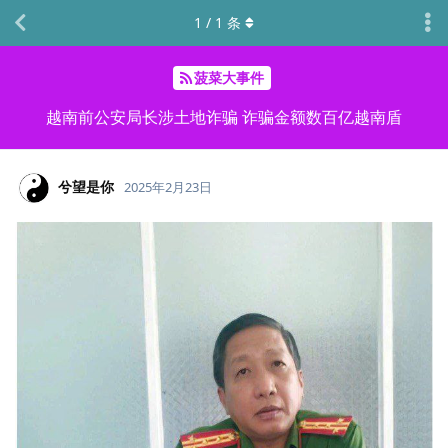
1
/
1
条
菠菜大事件
越南前公安局长涉土地诈骗 诈骗金额数百亿越南盾
兮望是你
2025年2月23日