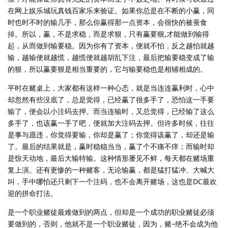
在网上娱乐城玩真钱百家乐来验证。如果你总是在不断的小赢，同
时也时不时的输几手，那么你赢得那一点资本，会很快的被蚕食
掉。所以，赢，不是求稳，而是求狠，只有赢要狠,才能做到输得
起，从而做到输要稳。因为你有了资本，便就不怕，反之越怕就越
输，越输便就越慌，越慌便就越胡乱下注，最后把输要稳变成了输
的狠，所以赢要狠是相当重要的，它与输要稳也是相辅相成的。
平时在赌桌上，大家都有这样一种心态，就是当连连赢利时，心中
却忽然有些没底了，总是觉得，已经赢了很多手了，恐怕这一手要
输了，便会以小注码去押。而当连输时，又总觉得，已经输了这么
多手了，也该赢一手了吧，便就加大注码去押。但许多时候，往往
是事与愿违，你觉得要输，你却是赢了；你觉得该赢了，却还是输
了。最后的结果就是，赢时稳稳当当，赢了个不痛不痒；而输时却
是惊天动地，最后大输特输。这种情形屡见不鲜，每天都在赌场重
复上演。还有更惨的一种赌客，无论输赢，都是猛打猛冲、大喊大
叫，手中哪怕还只剩下一个注码，也不会离开赌场，这也是DC最欢
迎的拼命打法。
是一个职业赌徒最难做到的两点，但却是一个成功的职业赌徒必须
要做到的，否则，他就不是一个职业赌徒，因为，赌–绝不会成为他