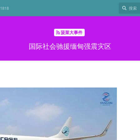
1818
菠菜大事件
国际社会驰援缅甸强震灾区