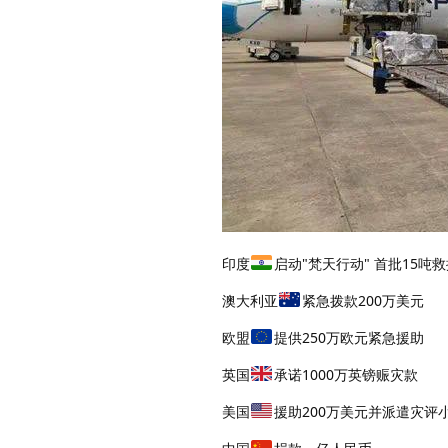
印度
启动"梵天行动" 首批15吨
澳大利亚
紧急拨款200万美元
欧盟
提供250万欧元紧急援助
英国
承诺1000万英镑赈灾款
美国
援助200万美元并派遣灾评