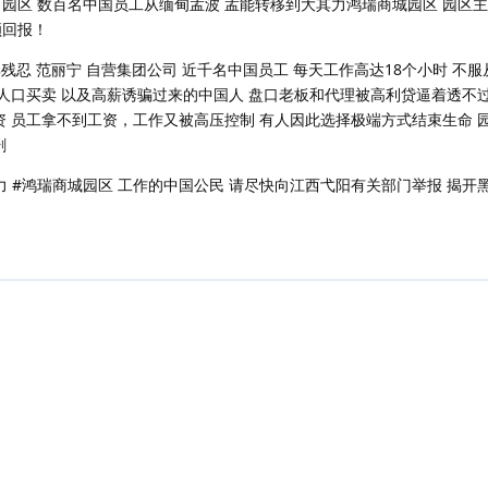
力园区 数百名中国员工从缅甸孟波 孟能转移到大其力鸿瑞商城园区 园区
额回报！
残忍 范丽宁 自营集团公司 近千名中国员工 每天工作高达18个小时 不服
 人口买卖 以及高薪诱骗过来的中国人 盘口老板和代理被高利贷逼着透不
资 员工拿不到工资，工作又被高压控制 有人因此选择极端方式结束生命 
剧
力 #鸿瑞商城园区 工作的中国公民 请尽快向江西弋阳有关部门举报 揭开