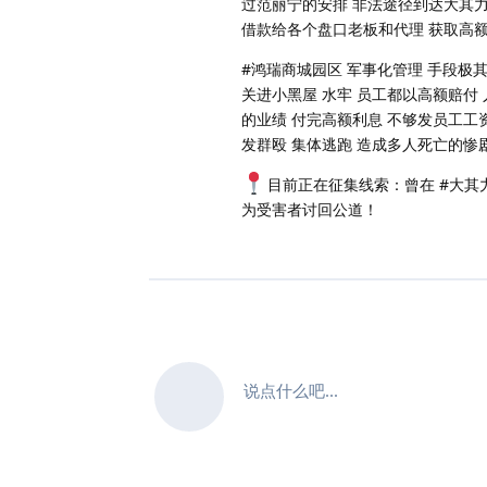
过范丽宁的安排 非法途径到达大其
借款给各个盘口老板和代理 获取高
#鸿瑞商城园区 军事化管理 手段极其
关进小黑屋 水牢 员工都以高额赔付
的业绩 付完高额利息 不够发员工工
发群殴 集体逃跑 造成多人死亡的惨
目前正在征集线索：曾在 #大其
为受害者讨回公道！
说点什么吧...