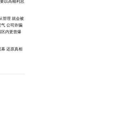
主要以高额利息
从管理 就会被
过气 公司诈骗
园区内更曾爆
黑幕 还原真相
回复