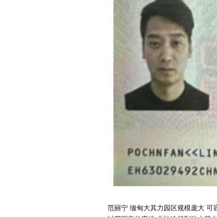
范丽宁 缅甸大其力园区规模庞大 可