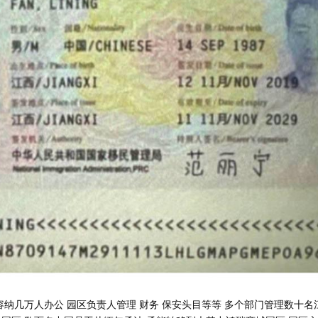
容纳几万人办公 园区负责人管理 财务 保安头目等等 多个部门管理数十名