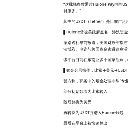
“这批钱多数通过Huione Pay
付服务。”
其中的USDT（Tether）是目
▌Huione曾被美政府点名，涉洗资
据路透社早前报道，美国财政部指控“Hu
法博彩、电诈与跨国资金逃避追查活
该平台目前在东南亚多个国家活跃，
▌赎金分层操作：比索→美元→USD
警方称，郭案中的赎金处理非常“专
部分初始款项为比索转入
随后兑换为美元
再转换为USDT并进入Huione钱包
最后在平台上被快速兑出