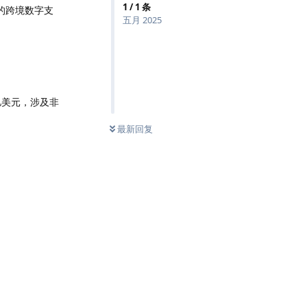
1
/
1
条
业的跨境数字支
五月 2025
。
0亿美元，涉及非
最新回复