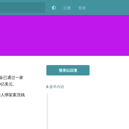
注册
登录
登录以回复
赎金已通过一家
0亿美元。
最早内容
华人绑架案洗钱