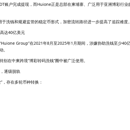
内的USDT账户完成提现，而Huione正是总部在柬埔寨、广泛用于亚洲博彩行
前广泛用于洗钱和规避监管的稳定币形式，加密流转路径进一步提高了追踪难度
金高达40亿美元
ione Group”在2021年8月至2025年1月期间，涉嫌协助洗钱至少4
动。
特别在中柬跨境“博彩转码洗钱”圈中被广泛使用。
T，逐级脱轨
业”，存在多轮币种转换：