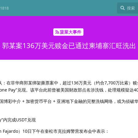
1818
菠菜大事件
郭某案136万美元赎金已通过柬埔寨汇旺洗出
确认：在菲华商郭某绑架撕票案中，超过136万美元（约合7,700万比索）
one Pay”兑现。该平台此前曾被美国财政部点名涉洗钱，处理规模疑达4
博彩中介 + 加密货币平台 + 亚洲地下金融的完整洗钱网络，或为侦破
y”内完成USDT兑现
an Fajardo）10日下午在奎松市克拉姆警营发布会中表示：