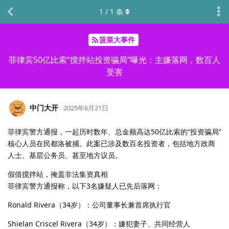
1
/
1
条
菠菜大事件
菲律宾50亿比索“搅拌站投资骗局”曝光：主嫌落网，数百人
受害
中门大开
2025年6月21日
菲律宾警方通报，一起历时数年、总金额高达50亿比索的“投资骗局”
核心人员在民都洛被捕。此案已涉及数百名投资者，包括地方政商
人士、基层公务员、甚至地方议员。
假借搅拌站，掩盖非法集资真相
菲律宾警方通报称，以下3名嫌疑人已先后落网：
Ronald Rivera（34岁）：公司董事长兼首席执行官
Shielan Criscel Rivera（34岁）：嫌犯妻子、共同经营人