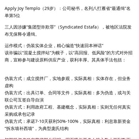
Apply Joy Templo（29岁）：公司秘书，名列八打雁省“最通缉”名
单第5位
三人因涉嫌“集团型诈欺罪”（Syndicated Estafa），被地区法院发
布无保释令通缉。
运作模式：伪装实体企业，精心编造“快速回本神话”
该诈骗以“混凝土搅拌站”为幌子，以“高回报、低风险”的方式对外招
商，宣称参与建设原料供应产业，获利丰厚。其具体手法包括：
伪装方式：成立搅拌厂，实地参观，实际真相：实体存在，但业务
虚构
伪装方式：出具订单、合同等文件，实际真相：多为伪造，或与关
联公司互签自导自演
伪装方式：利用政府工程、基建概念，实际真相：实则无任何真实
采购或承包记录
伪装方式：承诺7-10天获利50%-100%，实际真相：利息靠新资金
“拆东墙补西墙”，为典型庞氏结构