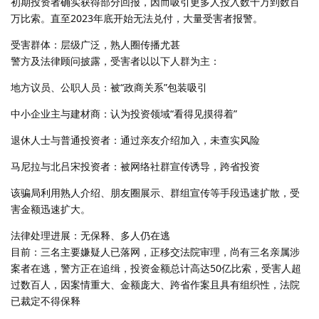
初期投资者确实获得部分回报，因而吸引更多人投入数十万到数百
万比索。直至2023年底开始无法兑付，大量受害者报警。
受害群体：层级广泛，熟人圈传播尤甚
警方及法律顾问披露，受害者以以下人群为主：
地方议员、公职人员：被“政商关系”包装吸引
中小企业主与建材商：认为投资领域“看得见摸得着”
退休人士与普通投资者：通过亲友介绍加入，未查实风险
马尼拉与北吕宋投资者：被网络社群宣传诱导，跨省投资
该骗局利用熟人介绍、朋友圈展示、群组宣传等手段迅速扩散，受
害金额迅速扩大。
法律处理进展：无保释、多人仍在逃
目前：三名主要嫌疑人已落网，正移交法院审理，尚有三名亲属涉
案者在逃，警方正在追缉，投资金额总计高达50亿比索，受害人超
过数百人，因案情重大、金额庞大、跨省作案且具有组织性，法院
已裁定不得保释