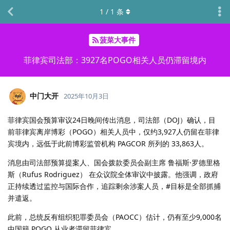
1
/
1
条
菠菜大事件
菲律宾司法部：3927名POGO相关人员仍滞留境内
中门大开
2025年10月3日
菲律宾国会预算审议24日晚间传出消息，司法部（DOJ）确认，目
前菲律宾离岸博彩（POGO）相关人员中，仅约3,927人仍留在菲律
宾境内，远低于此前博彩监管机构 PAGCOR 所列的 33,863人。
消息由司法部预算提案人、国会拨款委员会副主席 鲁福斯·罗德里格
斯（Rufus Rodriguez） 在众议院全体审议中披露。他强调，政府
正持续透过监控与国际合作，追踪剩余涉案人员，#目标是全部抓捕
并遣返。
此前，总统反有组织犯罪委员会（PAOCC）估计，仍有至少9,000名
中国籍 POGO 从业者滞留菲律宾。