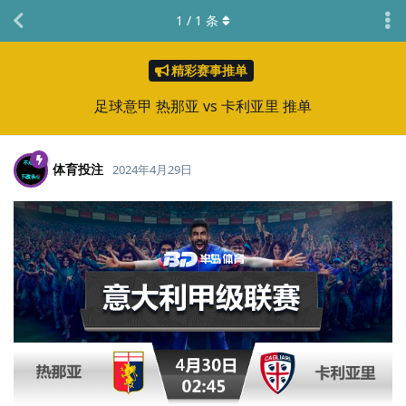
1
/
1
条
精彩赛事推单
足球意甲 热那亚 vs 卡利亚里 推单
体育投注
2024年4月29日