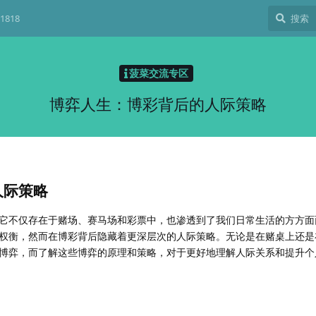
1818
菠菜交流专区
博弈人生：博彩背后的人际策略
人际策略
它不仅存在于赌场、赛马场和彩票中，也渗透到了我们日常生活的方方面
权衡，然而在博彩背后隐藏着更深层次的人际策略。无论是在赌桌上还是
博弈，而了解这些博弈的原理和策略，对于更好地理解人际关系和提升个