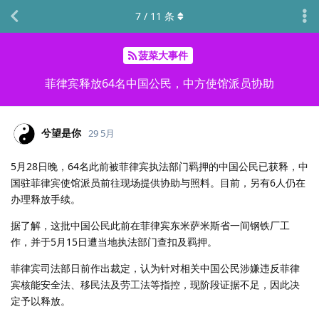
7
/
11
条
菠菜大事件
菲律宾释放64名中国公民，中方使馆派员协助
兮望是你
29 5月
5月28日晚，64名此前被菲律宾执法部门羁押的中国公民已获释，中
国驻菲律宾使馆派员前往现场提供协助与照料。目前，另有6人仍在
办理释放手续。
据了解，这批中国公民此前在菲律宾东米萨米斯省一间钢铁厂工
作，并于5月15日遭当地执法部门查扣及羁押。
菲律宾司法部日前作出裁定，认为针对相关中国公民涉嫌违反菲律
宾核能安全法、移民法及劳工法等指控，现阶段证据不足，因此决
定予以释放。