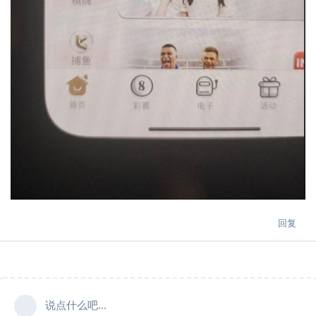
回复
说点什么吧...