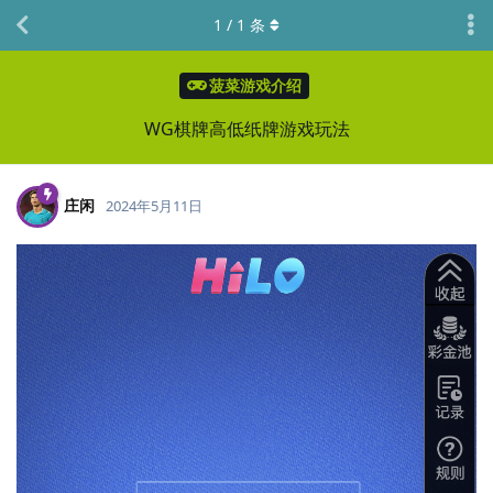
1
/
1
条
菠菜游戏介绍
WG棋牌高低纸牌游戏玩法
庄闲
2024年5月11日