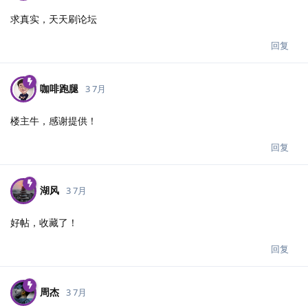
求真实，天天刷论坛
回复
咖啡跑腿
3 7月
楼主牛，感谢提供！
回复
湖风
3 7月
好帖，收藏了！
回复
周杰
3 7月