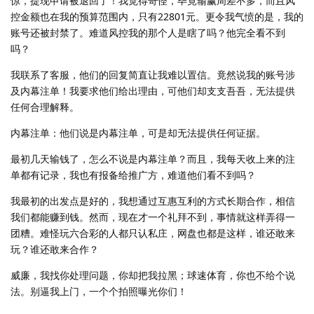
惊，提现申请被退回了！我觉得奇怪，毕竟输赢周差不多，而且风
控金额也在我的预算范围内，只有22801元。更令我气愤的是，我的
账号还被封禁了。难道风控我的那个人是瞎了吗？他完全看不到
吗？
我联系了客服，他们的回复简直让我难以置信。竟然说我的账号涉
及内幕注单！我要求他们给出理由，可他们却支支吾吾，无法提供
任何合理解释。
内幕注单：他们说是内幕注单，可是却无法提供任何证据。
最初几天输钱了，怎么不说是内幕注单？而且，我每天收上来的注
单都有记录，我也有报备给推广方，难道他们看不到吗？
我最初的出发点是好的，我想通过互惠互利的方式长期合作，相信
我们都能赚到钱。然而，现在才一个礼拜不到，事情就这样弄得一
团糟。难怪玩六合彩的人都只认私庄，网盘也都是这样，谁还敢来
玩？谁还敢来合作？
威廉，我找你处理问题，你却把我拉黑；球速体育，你也不给个说
法。别逼我上门，一个个拍照曝光你们！