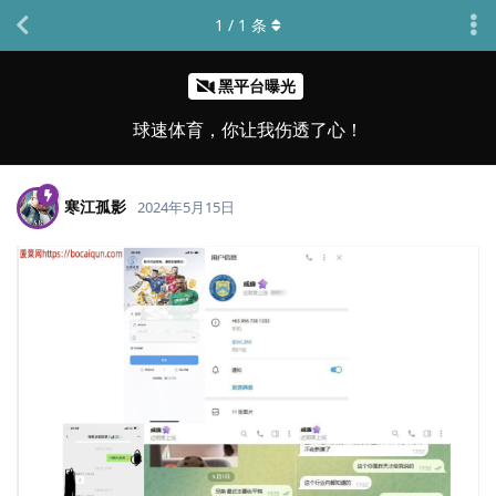
1
/
1
条
黑平台曝光
球速体育，你让我伤透了心！
寒江孤影
2024年5月15日