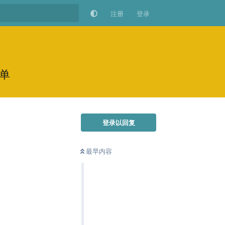
注册
登录
推单
登录以回复
最早内容