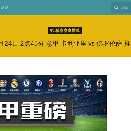
1818
精彩赛事推单
月24日 2点45分 意甲 卡利亚里 vs 佛罗伦萨 