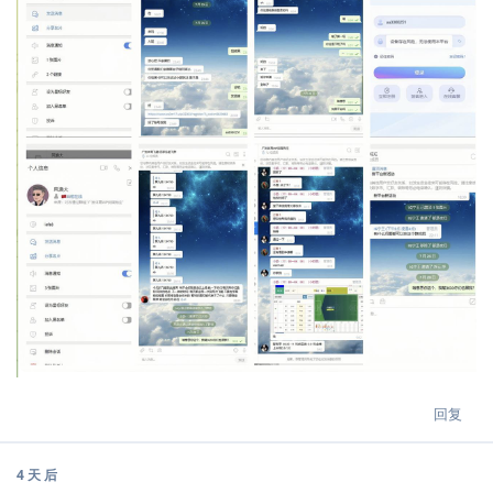
回复
4 天
后