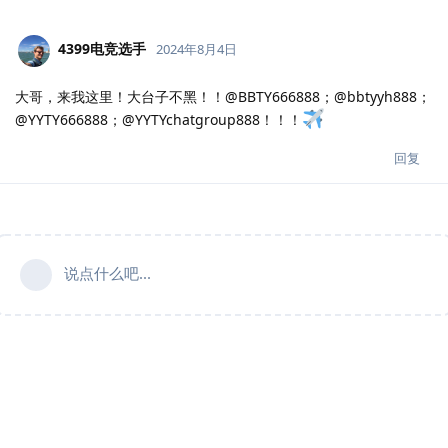
4399电竞选手
2024年8月4日
大哥，来我这里！大台子不黑！！@BBTY666888；@bbtyyh888；
@YYTY666888；@YYTYchatgroup888！！！
回复
说点什么吧...