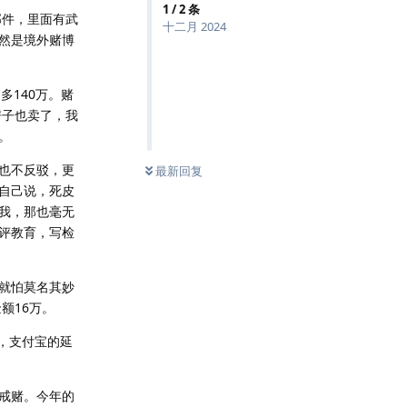
1
/
2
条
邮件，里面有武
十二月 2024
然是境外赌博
不多140万。赌
房子也卖了，我
。
也不反驳，更
最新回复
自己说，死皮
我，那也毫无
评教育，写检
就怕莫名其妙
额16万。
，支付宝的延
戒赌。今年的