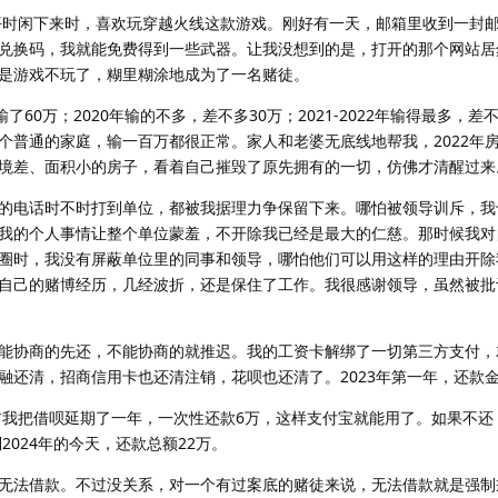
。平时闲下来时，喜欢玩穿越火线这款游戏。刚好有一天，邮箱里收到一封
兑换码，我就能免费得到一些武器。让我没想到的是，打开的那个网站居
是游戏不玩了，糊里糊涂地成为了一名赌徒。
输了60万；2020年输的不多，差不多30万；2021-2022年输得最多，差
个普通的家庭，输一百万都很正常。家人和老婆无底线地帮我，2022年
境差、面积小的房子，看着自己摧毁了原先拥有的一切，仿佛才清醒过来
的电话时不时打到单位，都被我据理力争保留下来。哪怕被领导训斥，我
我的个人事情让整个单位蒙羞，不开除我已经是最大的仁慈。那时候我对
圈时，我没有屏蔽单位里的同事和领导，哪怕他们可以用这样的理由开除
自己的赌博经历，几经波折，还是保住了工作。我很感谢领导，虽然被批
能协商的先还，不能协商的就推迟。我的工资卡解绑了一切第三方支付，
融还清，招商信用卡也还清注销，花呗也还清了。2023年第一年，还款金
之前我把借呗延期了一年，一次性还款6万，这样支付宝就能用了。如果不还
2024年的今天，还款总额22万。
无法借款。不过没关系，对一个有过案底的赌徒来说，无法借款就是强制