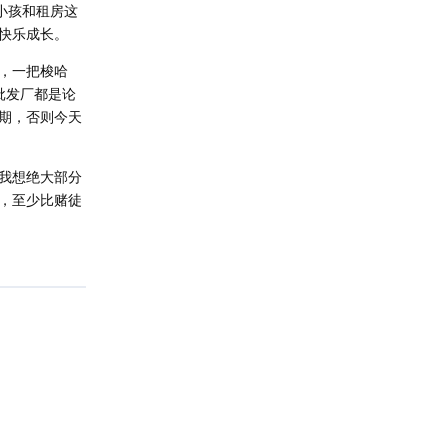
小孩和租房这
快乐成长。
，一把梭哈
批发厂都是论
期，否则今天
我想绝大部分
，至少比赌徒
回复