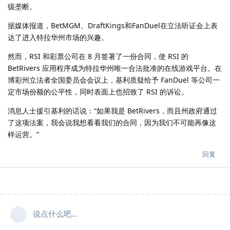
级垄断。
据媒体报道，BetMGM、DraftKings和FanDuel在立法听证会上表
达了进入特拉华州市场的兴趣。
然而，RSI 和彩票公司在 8 月签署了一份合同，使 RSI 的
BetRivers 应用程序成为特拉华州唯一合法批准的在线游戏平台。在
博彩州立法者全国委员会会议上，基利质疑给予 FanDuel 等公司一
定市场份额的公平性，同时表面上也招致了 RSI 的诉讼。
消息人士援引基利的话说：“如果我是 BetRivers，而且州政府通过
了这项法案，我会说我想看看我们的合同，因为我们不可能再像这
样运营。”
回复
说点什么吧...