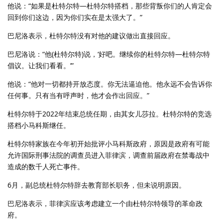
他说：“如果是杜特尔特—杜特尔特搭档，那些背叛你们的人肯定会
回到你们这边，因为你们实在是太强大了。”
巴尼洛表示，杜特尔特没有对他的建议做出直接回应。
巴尼洛说：“他(杜特尔特)说，‘好吧。继续你的杜特尔特—杜特尔特
倡议。让我们看看。’”
他说：“他对一切都持开放态度。你无法逼迫他。他永远不会告诉你
任何事。只有当有呼声时，他才会作出回应。”
杜特尔特于2022年结束总统任期，由其女儿莎拉。杜特尔特的竞选
搭档小马科斯继任。
杜特尔特家族在今年初开始批评小马科斯政府，原因是政府有可能
允许国际刑事法院的调查员进入菲律滨，调查前届政府在禁毒战中
造成的数千人死亡事件。
6月，副总统杜特尔特辞去教育部长职务，但未说明原因。
巴尼洛表示，菲律滨应该考虑建立一个由杜特尔特领导的革命政
府。