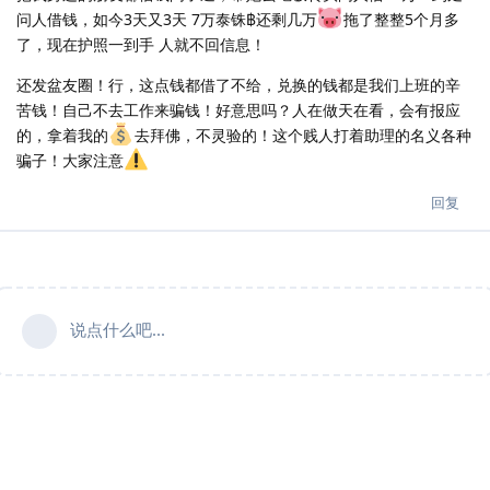
问人借钱，如今3天又3天 7万泰铢฿还剩几万
拖了整整5个月多
了，现在护照一到手 人就不回信息！
还发盆友圈！行，这点钱都借了不给，兑换的钱都是我们上班的辛
苦钱！自己不去工作来骗钱！好意思吗？人在做天在看，会有报应
的，拿着我的
去拜佛，不灵验的！这个贱人打着助理的名义各种
骗子！大家注意
回复
说点什么吧...