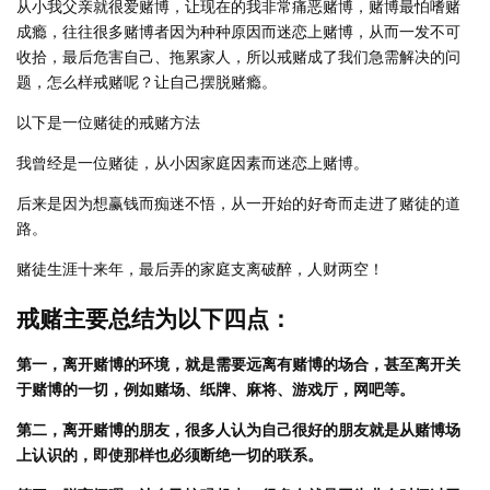
从小我父亲就很爱赌博，让现在的我非常痛恶赌博，赌博最怕嗜赌
成瘾，往往很多赌博者因为种种原因而迷恋上赌博，从而一发不可
收拾，最后危害自己、拖累家人，所以戒赌成了我们急需解决的问
题，怎么样戒赌呢？让自己摆脱赌瘾。
以下是一位赌徒的戒赌方法
我曾经是一位赌徒，从小因家庭因素而迷恋上赌博。
后来是因为想赢钱而痴迷不悟，从一开始的好奇而走进了赌徒的道
路。
赌徒生涯十来年，最后弄的家庭支离破醉，人财两空！
戒赌主要总结为以下四点：
第一，离开赌博的环境，就是需要远离有赌博的场合，甚至离开关
于赌博的一切，例如赌场、纸牌、麻将、游戏厅，网吧等。
第二，离开赌博的朋友，很多人认为自己很好的朋友就是从赌博场
上认识的，即使那样也必须断绝一切的联系。