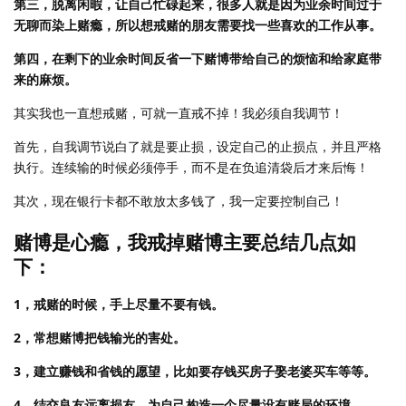
第三，脱离闲暇，让自己忙碌起来，很多人就是因为业余时间过于
无聊而染上赌瘾，所以想戒赌的朋友需要找一些喜欢的工作从事。
第四，在剩下的业余时间反省一下赌博带给自己的烦恼和给家庭带
来的麻烦。
其实我也一直想戒赌，可就一直戒不掉！我必须自我调节！
首先，自我调节说白了就是要止损，设定自己的止损点，并且严格
执行。连续输的时候必须停手，而不是在负追清袋后才来后悔！
其次，现在银行卡都不敢放太多钱了，我一定要控制自己！
赌博是心瘾，我戒掉赌博主要总结几点如
下：
1，戒赌的时候，手上尽量不要有钱。
2，常想赌博把钱输光的害处。
3，建立赚钱和省钱的愿望，比如要存钱买房子娶老婆买车等等。
4，结交良友远离损友，为自己构造一个尽量没有赌局的环境。