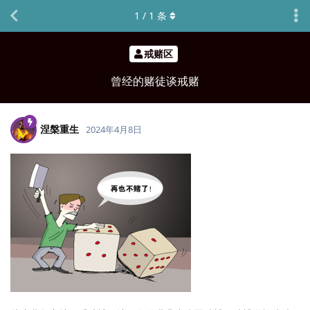
1
/
1
条
戒赌区
曾经的赌徒谈戒赌
涅槃重生
2024年4月8日