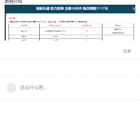
图例介绍
回复
说点什么吧...