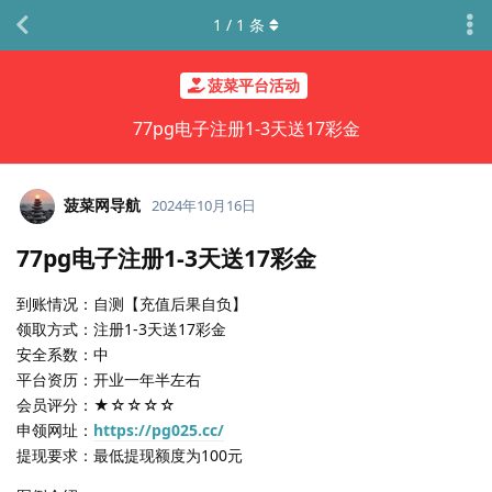
1
/
1
条
菠菜平台活动
77pg电子注册1-3天送17彩金
菠菜网导航
2024年10月16日
77pg电子注册1-3天送17彩金
到账情况：自测【充值后果自负】
领取方式：注册1-3天送17彩金
安全系数：中
平台资历：开业一年半左右
会员评分：★☆☆☆☆
申领网址：
https://pg025.cc/
提现要求：最低提现额度为100元