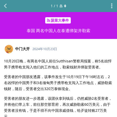
1
/
1
条
菠菜大事件
泰国 两名中国人在泰遭绑架并勒索
中门大开
2024年10月23日
10月20日晚，有两名中国人前往Sutthisan警察局报案，称5名凶悍
男子携带枪支闯入他们的工作地点，勒索钱财并绑架受害者。
受害者的中国朋友透露，该事件发生于10月19日下午16时左右，2
名凶悍的中国男子和3名缅甸男子携带枪支闯入工作地点，威胁勒索
钱财，随后，受害者交出320万泰铢现金。
受害者的朋友进一步透露，该团伙拿到钱后，仍然威胁2名受害者，
并将他们带上车，前往那空那育府，再次威胁勒索60万美元，由于
受害者没有钱，于是不得不向中国亲戚借钱，给歹徒转账27万美
元。