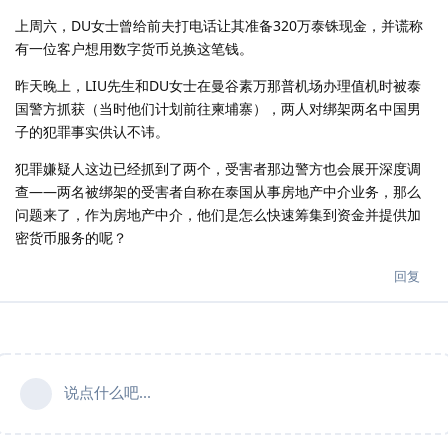
上周六，DU女士曾给前夫打电话让其准备320万泰铢现金，并谎称
有一位客户想用数字货币兑换这笔钱。
昨天晚上，LIU先生和DU女士在曼谷素万那普机场办理值机时被泰
国警方抓获（当时他们计划前往柬埔寨），两人对绑架两名中国男
子的犯罪事实供认不讳。
犯罪嫌疑人这边已经抓到了两个，受害者那边警方也会展开深度调
查——两名被绑架的受害者自称在泰国从事房地产中介业务，那么
问题来了，作为房地产中介，他们是怎么快速筹集到资金并提供加
密货币服务的呢？
回复
说点什么吧...