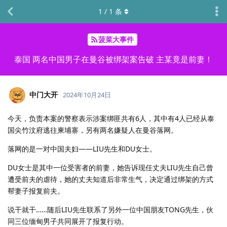
1
/
1
条
菠菜大事件
泰国 两名中国男子在曼谷被绑架案告破 主某竟是前妻！
中门大开
2024年10月24日
今天，负责本案的警察表示涉案绑匪共有6人，其中有4人已经从泰
国尖竹汶府逃往柬埔寨，另有两名嫌疑人在曼谷落网。
落网的是一对中国夫妇——LIU先生和DU女士。
DU女士是其中一位受害者的前妻，她告诉现任丈夫LIU先生自己曾
遭受前夫的虐待，她的丈夫知道后非常生气，决定通过绑架的方式
帮妻子报复前夫。
说干就干……随后LIU先生联系了另外一位中国朋友TONG先生，伙
同三位缅甸男子共同展开了报复行动。