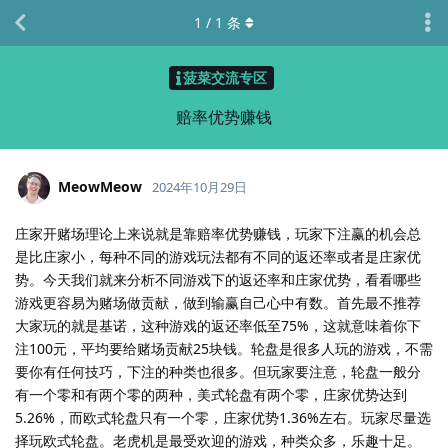
1
/
1
条
菠菜交流专区
赔率优势赚钱
MeowMeow
2024年10月29日
庄家开赌场理论上来说就是靠赔率优势赚钱，玩家下注赢的机会总
是比庄家小，每种不同的游戏玩法都有不同的返还率或者是庄家优
势。今天我们就来分析不同游戏下的返还率和庄家优势，看看哪些
游戏更容易为赌场做贡献，做到输赢自己心中有数。首先最不推荐
大家玩的就是基诺，这种游戏的返还率低至75%，这就意味着你下
注100元，平均要给赌场贡献25块钱。轮盘是很多人玩的游戏，不需
要你有任何技巧，下注的种类也很多。但玩家要注意，轮盘一般分
有一个零和有两个零的两种，美式轮盘有两个零，庄家优势达到
5.26%，而欧式轮盘只有一个零，庄家优势1.36%左右。玩家尽量选
择玩欧式轮盘。老虎机是最受欢迎的游戏，种类众多，乐趣十足。