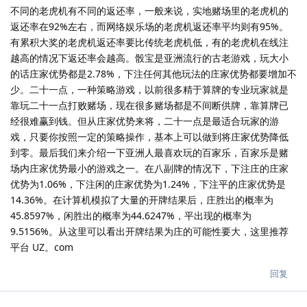
不同的老虎机有不同的返还率，一般来说，实地赌场里的老虎机的
返还率在92%左右，而网络娱乐场的老虎机返还率平均则有95%。
有累积大奖的老虎机返还率要比传统老虎机低，有的老虎机在线注
越高的情况下返还率会越高。骰宝是亚洲流行的古老游戏，玩大小
的话庄家优势都是2.78%，下注任何其他玩法的庄家优势都要增加不
少。二十一点，一种策略游戏，以前很多精于算牌的专业玩家就是
靠玩二十一点打败赌场，现在很多赌场都是不间断供牌，靠算牌已
经很难赢到钱。但从庄家优势来将，二十一点是最适合玩家的游
戏，只要你按照一定的策略操作，基本上可以做到将庄家优势降低
到零。最后我们来介绍一下亚洲人最喜欢玩的百家乐，百家乐是赌
场内庄家优势最小的游戏之一。在八副牌的情况下，下注庄的庄家
优势为1.06%，下注闲的庄家优势为1.24%，下注平的庄家优势是
14.36%。在计算机模拟了大量的开牌结果后，庄胜出的概率为
45.8597%，闲胜出的概率为44.6247%，平出现的概率为
9.5156%。从这里可以看出开牌结果为庄的可能性要大，这里推荐
平台 UZ。com
回复