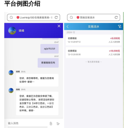
平台例图介绍