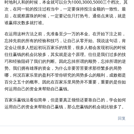
时地利人和的时候，本金就可以分为1000,3000,5000三个档次。其
次，在同一轮的投注过程当中，一定要保持投注金额的一致性。最
后，在观察露珠的时候，一定要记住只打热号。通俗点来说，就是
谁赢得次数多就打谁。
在运用这种方法之前，先准备至少一万的本金。在开始下注之前，
忘掉先前的所有的经验和技巧，让自己从零开始。我说这句话，肯
定会让很多人想起初玩百家乐的情景，很多人都会发现初玩的时候
往往赢钱的机会比较多，其实就是这个原理。往往是我们过多的技
巧和经验阻碍了我们的判断。因此忘掉所谓的顺势，忘掉所谓的逆
势。我们拥有雄厚的资金，为什么非要苦苦要求那些繁多的局势
哪，何况百家乐里的盈利不管你研究的局势多么的顺利，成败都是
百分之五十的概率。因此在百家乐里局势并不重要，重要的是你如
何运用自己的资金来帮助自己赢钱。
百家乐赢钱法看似简单，但是要真正领悟还要靠自己的，学会如何
运用自己的资金来帮助自己赢钱，那么您赢钱的机会就比较多了。
回复